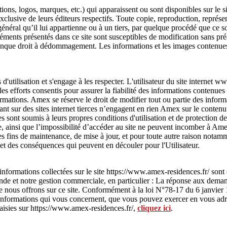
ons, logos, marques, etc.) qui apparaissent ou sont disponibles sur le s
 exclusive de leurs éditeurs respectifs. Toute copie, reproduction, représe
éral qu’il lui appartienne ou à un tiers, par quelque procédé que ce soit
éments présentés dans ce site sont susceptibles de modification sans pré
conque droit à dédommagement. Les informations et les images contenues
 d'utilisation et s'engage à les respecter. L'utilisateur du site interne
les efforts consentis pour assurer la fiabilité des informations contenues
formations. Amex se réserve le droit de modifier tout ou partie des inform
nt sur des sites internet tierces n’engagent en rien Amex sur le contenu q
es sont soumis à leurs propres conditions d'utilisation et de protection
site, ainsi que l’impossibilité d’accéder au site ne peuvent incomber à A
des fins de maintenance, de mise à jour, et pour toute autre raison notamm
et des conséquences qui peuvent en découler pour l'Utilisateur.
nformations collectées sur le site https://www.amex-residences.fr/ sont
nde et notre gestion commerciale, en particulier : La réponse aux demand
ue nous offrons sur ce site. Conformément à la loi N°78-17 du 6 janvier 19
es informations qui vous concernent, que vous pouvez exercer en vous 
aisies sur https://www.amex-residences.fr/,
cliquez ici
.