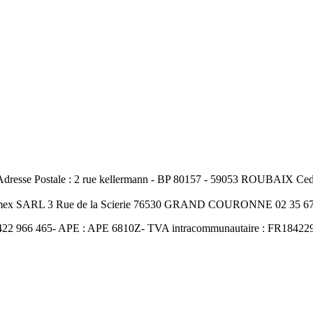
resse Postale : 2 rue kellermann - BP 80157 - 59053 ROUBAIX Cedex
Amex SARL 3 Rue de la Scierie 76530 GRAND COURONNE 02 35 67 
422 966 465- APE : APE 6810Z- TVA intracommunautaire : FR18422966