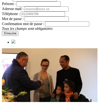
Prénom :
Adresse mail :
Téléphone :
Mot de passe :
Confirmation mot de passe :
Tous les champs sont obligatoires
S'inscrire