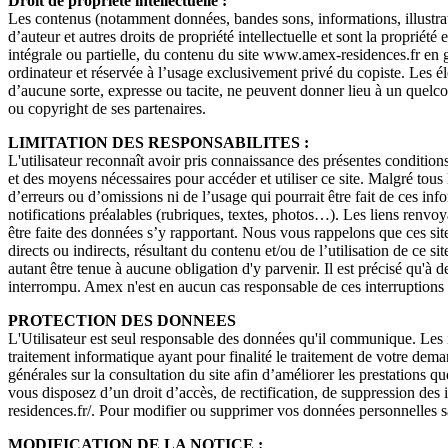
Droit de propriété intellectuelle :
Les contenus (notamment données, bandes sons, informations, illustrati
d’auteur et autres droits de propriété intellectuelle et sont la propriété
intégrale ou partielle, du contenu du site www.amex-residences.fr en gén
ordinateur et réservée à l’usage exclusivement privé du copiste. Les él
d’aucune sorte, expresse ou tacite, ne peuvent donner lieu à un quel
ou copyright de ses partenaires.
LIMITATION DES RESPONSABILITES :
L'utilisateur reconnaît avoir pris connaissance des présentes conditions
et des moyens nécessaires pour accéder et utiliser ce site. Malgré tous 
d’erreurs ou d’omissions ni de l’usage qui pourrait être fait de ces in
notifications préalables (rubriques, textes, photos…). Les liens renvoya
être faite des données s’y rapportant. Nous vous rappelons que ces sit
directs ou indirects, résultant du contenu et/ou de l’utilisation de ce 
autant être tenue à aucune obligation d'y parvenir. Il est précisé qu'à 
interrompu. Amex n'est en aucun cas responsable de ces interruptions 
PROTECTION DES DONNEES
L'Utilisateur est seul responsable des données qu'il communique. Les i
traitement informatique ayant pour finalité le traitement de votre dema
générales sur la consultation du site afin d’améliorer les prestations q
vous disposez d’un droit d’accès, de rectification, de suppression d
residences.fr/. Pour modifier ou supprimer vos données personnelles s
MODIFICATION DE LA NOTICE :