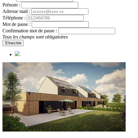
Prénom :
Adresse mail :
Téléphone :
Mot de passe :
Confirmation mot de passe :
Tous les champs sont obligatoires
S'inscrire