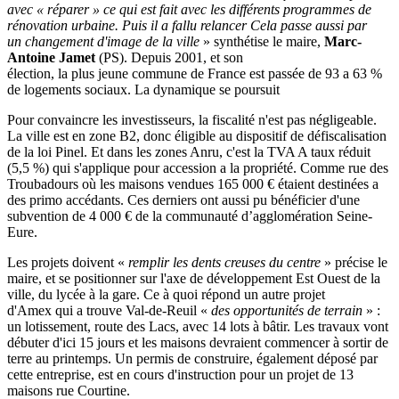
avec « réparer » ce qui est fait avec les différents programmes de
rénovation urbaine. Puis il a fallu relancer Cela passe aussi par
un changement d'image de la ville
» synthétise le maire,
Marc-
Antoine Jamet
(PS). Depuis 2001, et son
élection, la plus jeune commune de France est passée de 93 a 63 %
de logements sociaux. La dynamique se poursuit
Pour convaincre les investisseurs, la fiscalité n'est pas négligeable.
La ville est en zone B2, donc éligible au dispositif de défiscalisation
de la loi Pinel. Et dans les zones Anru, c'est la TVA A taux réduit
(5,5 %) qui s'applique pour accession a la propriété. Comme rue des
Troubadours où les maisons vendues 165 000 € étaient destinées a
des primo accédants. Ces derniers ont aussi pu bénéficier d'une
subvention de 4 000 € de la communauté d’agglomération Seine-
Eure.
Les projets doivent «
remplir les dents creuses du centre
» précise le
maire, et se positionner sur l'axe de développement Est Ouest de la
ville, du lycée à la gare. Ce à quoi répond un autre projet
d'Amex qui a trouve Val-de-Reuil «
des opportunités de terrain
» :
un lotissement, route des Lacs, avec 14 lots à bâtir. Les travaux vont
débuter d'ici 15 jours et les maisons devraient commencer à sortir de
terre au printemps. Un permis de construire, également déposé par
cette entreprise, est en cours d'instruction pour un projet de 13
maisons rue Courtine.