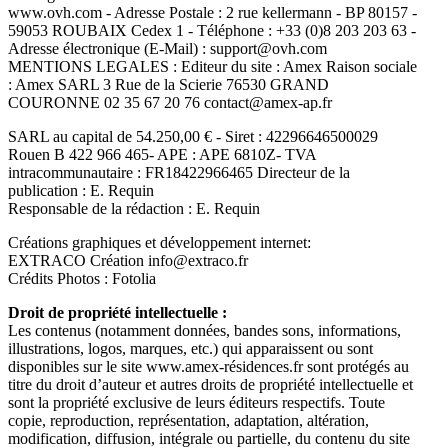
www.ovh.com - Adresse Postale : 2 rue kellermann - BP 80157 -
59053 ROUBAIX Cedex 1 - Téléphone : +33 (0)8 203 203 63 -
Adresse électronique (E-Mail) : support@ovh.com
MENTIONS LEGALES : Editeur du site : Amex Raison sociale
: Amex SARL 3 Rue de la Scierie 76530 GRAND
COURONNE 02 35 67 20 76 contact@amex-ap.fr
SARL au capital de 54.250,00 € - Siret : 42296646500029
Rouen B 422 966 465- APE : APE 6810Z- TVA
intracommunautaire : FR18422966465 Directeur de la
publication : E. Requin
Responsable de la rédaction : E. Requin
Créations graphiques et développement internet:
EXTRACO Création info@extraco.fr
Crédits Photos : Fotolia
Droit de propriété intellectuelle :
Les contenus (notamment données, bandes sons, informations,
illustrations, logos, marques, etc.) qui apparaissent ou sont
disponibles sur le site www.amex-résidences.fr sont protégés au
titre du droit d’auteur et autres droits de propriété intellectuelle et
sont la propriété exclusive de leurs éditeurs respectifs. Toute
copie, reproduction, représentation, adaptation, altération,
modification, diffusion, intégrale ou partielle, du contenu du site