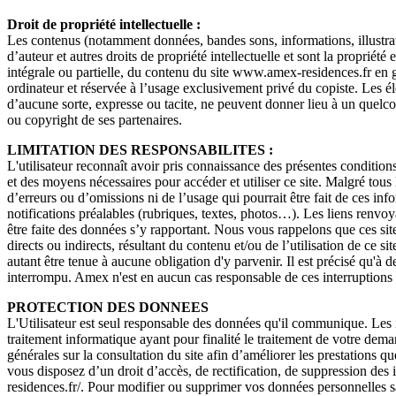
Droit de propriété intellectuelle :
Les contenus (notamment données, bandes sons, informations, illustrati
d’auteur et autres droits de propriété intellectuelle et sont la propriété
intégrale ou partielle, du contenu du site www.amex-residences.fr en gén
ordinateur et réservée à l’usage exclusivement privé du copiste. Les él
d’aucune sorte, expresse ou tacite, ne peuvent donner lieu à un quel
ou copyright de ses partenaires.
LIMITATION DES RESPONSABILITES :
L'utilisateur reconnaît avoir pris connaissance des présentes conditions
et des moyens nécessaires pour accéder et utiliser ce site. Malgré tous 
d’erreurs ou d’omissions ni de l’usage qui pourrait être fait de ces in
notifications préalables (rubriques, textes, photos…). Les liens renvoya
être faite des données s’y rapportant. Nous vous rappelons que ces sit
directs ou indirects, résultant du contenu et/ou de l’utilisation de ce 
autant être tenue à aucune obligation d'y parvenir. Il est précisé qu'à 
interrompu. Amex n'est en aucun cas responsable de ces interruptions 
PROTECTION DES DONNEES
L'Utilisateur est seul responsable des données qu'il communique. Les i
traitement informatique ayant pour finalité le traitement de votre dema
générales sur la consultation du site afin d’améliorer les prestations q
vous disposez d’un droit d’accès, de rectification, de suppression d
residences.fr/. Pour modifier ou supprimer vos données personnelles s