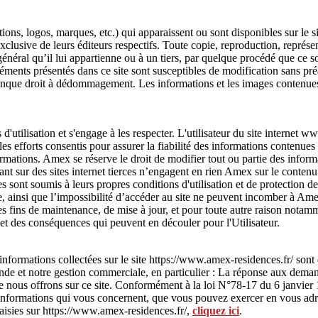
ons, logos, marques, etc.) qui apparaissent ou sont disponibles sur le s
 exclusive de leurs éditeurs respectifs. Toute copie, reproduction, représe
éral qu’il lui appartienne ou à un tiers, par quelque procédé que ce soit
éments présentés dans ce site sont susceptibles de modification sans pré
conque droit à dédommagement. Les informations et les images contenues
 d'utilisation et s'engage à les respecter. L'utilisateur du site interne
les efforts consentis pour assurer la fiabilité des informations contenues
formations. Amex se réserve le droit de modifier tout ou partie des inform
nt sur des sites internet tierces n’engagent en rien Amex sur le contenu q
es sont soumis à leurs propres conditions d'utilisation et de protection
site, ainsi que l’impossibilité d’accéder au site ne peuvent incomber à A
des fins de maintenance, de mise à jour, et pour toute autre raison notamm
et des conséquences qui peuvent en découler pour l'Utilisateur.
nformations collectées sur le site https://www.amex-residences.fr/ sont
nde et notre gestion commerciale, en particulier : La réponse aux demand
ue nous offrons sur ce site. Conformément à la loi N°78-17 du 6 janvier 19
es informations qui vous concernent, que vous pouvez exercer en vous 
aisies sur https://www.amex-residences.fr/,
cliquez ici
.