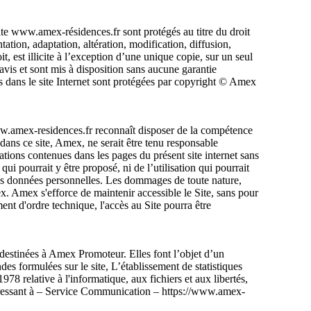
ite www.amex-résidences.fr sont protégés au titre du droit
ntation, adaptation, altération, modification, diffusion,
, est illicite à l’exception d’une unique copie, sur un seul
avis et sont mis à disposition sans aucune garantie
 dans le site Internet sont protégées par copyright © Amex
t www.amex-residences.fr reconnaît disposer de la compétence
 dans ce site, Amex, ne serait être tenu responsable
ations contenues dans les pages du présent site internet sans
ui pourrait y être proposé, ni de l’utilisation qui pourrait
 des données personnelles. Les dommages de toute nature,
mex. Amex s'efforce de maintenir accessible le Site, sans pour
ent d'ordre technique, l'accès au Site pourra être
 destinées à Amex Promoteur. Elles font l’objet d’un
es formulées sur le site, L’établissement de statistiques
78 relative à l'informatique, aux fichiers et aux libertés,
adressant à – Service Communication – https://www.amex-