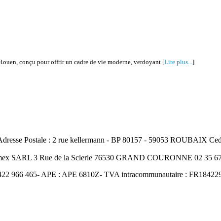
s-Rouen, conçu pour offrir un cadre de vie moderne, verdoyant [
Lire plus...
]
resse Postale : 2 rue kellermann - BP 80157 - 59053 ROUBAIX Cedex
Amex SARL 3 Rue de la Scierie 76530 GRAND COURONNE 02 35 67 
422 966 465- APE : APE 6810Z- TVA intracommunautaire : FR18422966