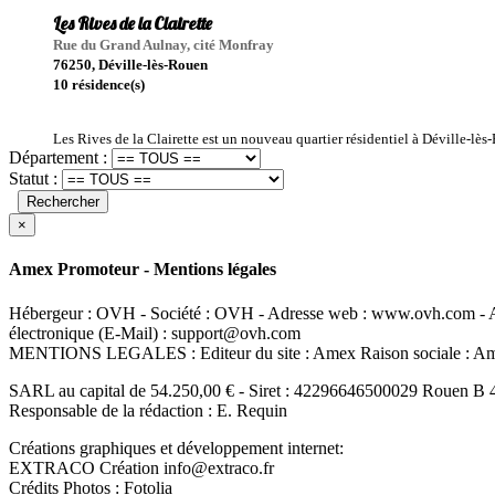
Les Rives de la Clairette
Rue du Grand Aulnay, cité Monfray
76250, Déville-lès-Rouen
10 résidence(s)
Les Rives de la Clairette est un nouveau quartier résidentiel à Déville-lè
Département :
Statut :
Rechercher
×
Amex Promoteur - Mentions légales
Hébergeur : OVH - Société : OVH - Adresse web : www.ovh.com - Ad
électronique (E-Mail) : support@ovh.com
MENTIONS LEGALES : Editeur du site : Amex Raison sociale : 
SARL au capital de 54.250,00 € - Siret : 42296646500029 Rouen B 
Responsable de la rédaction : E. Requin
Créations graphiques et développement internet:
EXTRACO Création info@extraco.fr
Crédits Photos : Fotolia