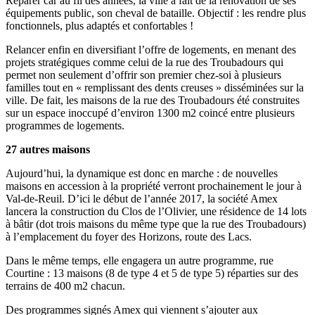
Réparer car au fil des années, la ville a fait de la rénovation de ses
équipements public, son cheval de bataille. Objectif : les rendre plus
fonctionnels, plus adaptés et confortables !
Relancer enfin en diversifiant l’offre de logements, en menant des
projets stratégiques comme celui de la rue des Troubadours qui
permet non seulement d’offrir son premier chez-soi à plusieurs
familles tout en « remplissant des dents creuses » disséminées sur la
ville. De fait, les maisons de la rue des Troubadours été construites
sur un espace inoccupé d’environ 1300 m2 coincé entre plusieurs
programmes de logements.
27 autres maisons
Aujourd’hui, la dynamique est donc en marche : de nouvelles
maisons en accession à la propriété verront prochainement le jour à
Val-de-Reuil. D’ici le début de l’année 2017, la société Amex
lancera la construction du Clos de l’Olivier, une résidence de 14 lots
à bâtir (dot trois maisons du même type que la rue des Troubadours)
à l’emplacement du foyer des Horizons, route des Lacs.
Dans le même temps, elle engagera un autre programme, rue
Courtine : 13 maisons (8 de type 4 et 5 de type 5) réparties sur des
terrains de 400 m2 chacun.
Des programmes signés Amex qui viennent s’ajouter aux