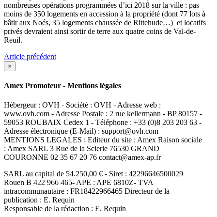
nombreuses opérations programmées d’ici 2018 sur la ville : pas
moins de 350 logements en accession à la propriété (dont 77 lots à
bâtir aux Noés, 35 logements chaussée de Rittehude…) et locatifs
privés devraient ainsi sortir de terre aux quatre coins de Val-de-
Reuil.
Article précédent
×
Amex Promoteur - Mentions légales
Hébergeur : OVH - Société : OVH - Adresse web :
www.ovh.com - Adresse Postale : 2 rue kellermann - BP 80157 -
59053 ROUBAIX Cedex 1 - Téléphone : +33 (0)8 203 203 63 -
Adresse électronique (E-Mail) : support@ovh.com
MENTIONS LEGALES : Editeur du site : Amex Raison sociale
: Amex SARL 3 Rue de la Scierie 76530 GRAND
COURONNE 02 35 67 20 76 contact@amex-ap.fr
SARL au capital de 54.250,00 € - Siret : 42296646500029
Rouen B 422 966 465- APE : APE 6810Z- TVA
intracommunautaire : FR18422966465 Directeur de la
publication : E. Requin
Responsable de la rédaction : E. Requin