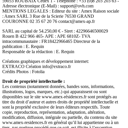
59053 ROUBAIX Cedex 1 - Téléphone : +33 (0)8 203 203 63 -
Adresse électronique (E-Mail) : support@ovh.com
MENTIONS LEGALES : Editeur du site : Amex Raison sociale
: Amex SARL 3 Rue de la Scierie 76530 GRAND
COURONNE 02 35 67 20 76 contact@amex-ap.fr
SARL au capital de 54.250,00 € - Siret : 42296646500029
Rouen B 422 966 465- APE : APE 6810Z- TVA
intracommunautaire : FR18422966465 Directeur de la
publication : E. Requin
Responsable de la rédaction : E. Requin
Créations graphiques et développement internet:
EXTRACO Création info@extraco.fr
Crédits Photos : Fotolia
Droit de propriété intellectuelle :
Les contenus (notamment données, bandes sons, informations,
illustrations, logos, marques, etc.) qui apparaissent ou sont
disponibles sur le site www.amex-résidences.fr sont protégés au
titre du droit d’auteur et autres droits de propriété intellectuelle et
sont la propriété exclusive de leurs éditeurs respectifs. Toute
copie, reproduction, représentation, adaptation, altération,
modification, diffusion, intégrale ou partielle, du contenu du site
www.amex-residences.fr en général qu’il lui appartienne ou à un
tiers, par quelque procédé que ce soit, est illicite à l’exception