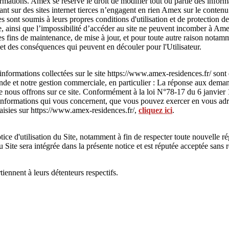
formations. Amex se réserve le droit de modifier tout ou partie des inform
nt sur des sites internet tierces n’engagent en rien Amex sur le contenu q
es sont soumis à leurs propres conditions d'utilisation et de protection
site, ainsi que l’impossibilité d’accéder au site ne peuvent incomber à A
des fins de maintenance, de mise à jour, et pour toute autre raison notamm
et des conséquences qui peuvent en découler pour l'Utilisateur.
nformations collectées sur le site https://www.amex-residences.fr/ sont
nde et notre gestion commerciale, en particulier : La réponse aux demand
ue nous offrons sur ce site. Conformément à la loi N°78-17 du 6 janvier 19
es informations qui vous concernent, que vous pouvez exercer en vous 
aisies sur https://www.amex-residences.fr/,
cliquez ici
.
ce d'utilisation du Site, notamment à fin de respecter toute nouvelle ré
du Site sera intégrée dans la présente notice et est réputée acceptée sans 
ennent à leurs détenteurs respectifs.