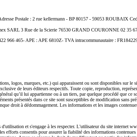
resse Postale : 2 rue kellermann - BP 80157 - 59053 ROUBAIX Cedex
Amex SARL 3 Rue de la Scierie 76530 GRAND COURONNE 02 35 67 
422 966 465- APE : APE 6810Z- TVA intracommunautaire : FR18422966
ons, logos, marques, etc.) qui apparaissent ou sont disponibles sur le s
 exclusive de leurs éditeurs respectifs. Toute copie, reproduction, représe
éral qu’il lui appartienne ou à un tiers, par quelque procédé que ce soit
éments présentés dans ce site sont susceptibles de modification sans pré
conque droit à dédommagement. Les informations et les images contenues
 d'utilisation et s'engage à les respecter. L'utilisateur du site interne
les efforts consentis pour assurer la fiabilité des informations contenues