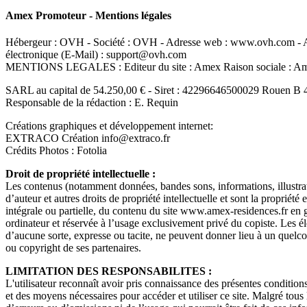
Amex Promoteur - Mentions légales
Hébergeur : OVH - Société : OVH - Adresse web : www.ovh.com - Ad
électronique (E-Mail) : support@ovh.com
MENTIONS LEGALES : Editeur du site : Amex Raison sociale : 
SARL au capital de 54.250,00 € - Siret : 42296646500029 Rouen B 
Responsable de la rédaction : E. Requin
Créations graphiques et développement internet:
EXTRACO Création info@extraco.fr
Crédits Photos : Fotolia
Droit de propriété intellectuelle :
Les contenus (notamment données, bandes sons, informations, illustrati
d’auteur et autres droits de propriété intellectuelle et sont la propriété
intégrale ou partielle, du contenu du site www.amex-residences.fr en gén
ordinateur et réservée à l’usage exclusivement privé du copiste. Les él
d’aucune sorte, expresse ou tacite, ne peuvent donner lieu à un quel
ou copyright de ses partenaires.
LIMITATION DES RESPONSABILITES :
L'utilisateur reconnaît avoir pris connaissance des présentes conditions
et des moyens nécessaires pour accéder et utiliser ce site. Malgré tous 