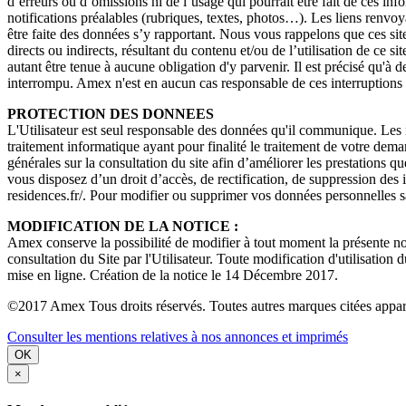
d’erreurs ou d’omissions ni de l’usage qui pourrait être fait de ces in
notifications préalables (rubriques, textes, photos…). Les liens renvoya
être faite des données s’y rapportant. Nous vous rappelons que ces sit
directs ou indirects, résultant du contenu et/ou de l’utilisation de ce 
autant être tenue à aucune obligation d'y parvenir. Il est précisé qu'à 
interrompu. Amex n'est en aucun cas responsable de ces interruptions 
PROTECTION DES DONNEES
L'Utilisateur est seul responsable des données qu'il communique. Les i
traitement informatique ayant pour finalité le traitement de votre dema
générales sur la consultation du site afin d’améliorer les prestations q
vous disposez d’un droit d’accès, de rectification, de suppression d
residences.fr/. Pour modifier ou supprimer vos données personnelles s
MODIFICATION DE LA NOTICE :
Amex conserve la possibilité de modifier à tout moment la présente noti
consultation du Site par l'Utilisateur. Toute modification d'utilisation 
mise en ligne. Création de la notice le 14 Décembre 2017.
©2017 Amex Tous droits réservés. Toutes autres marques citées apparti
Consulter les mentions relatives à nos annonces et imprimés
OK
×