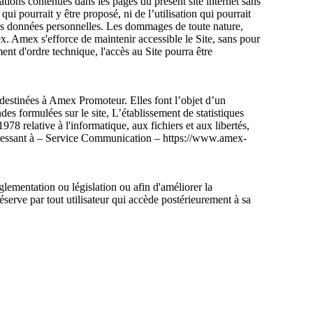
ations contenues dans les pages du présent site internet sans
ui pourrait y être proposé, ni de l’utilisation qui pourrait
 des données personnelles. Les dommages de toute nature,
mex. Amex s'efforce de maintenir accessible le Site, sans pour
ent d'ordre technique, l'accès au Site pourra être
 destinées à Amex Promoteur. Elles font l’objet d’un
es formulées sur le site, L’établissement de statistiques
78 relative à l'informatique, aux fichiers et aux libertés,
adressant à – Service Communication – https://www.amex-
glementation ou législation ou afin d'améliorer la
réserve par tout utilisateur qui accède postérieurement à sa