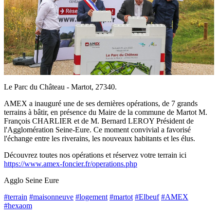
Le Parc du Château - Martot, 27340.
AMEX a inauguré une de ses dernières opérations, de 7 grands
terrains à bâtir, en présence du Maire de la commune de Martot M.
François CHARLIER et de M. Bernard LEROY Président de
l'Agglomération Seine-Eure. Ce moment convivial a favorisé
l'échange entre les riverains, les nouveaux habitants et les élus.
Découvrez toutes nos opérations et réservez votre terrain ici
https://www.amex-foncier.fr/operations.php
Agglo Seine Eure
#terrain
#maisonneuve
#logement
#martot
#Elbeuf
#AMEX
#hexaom