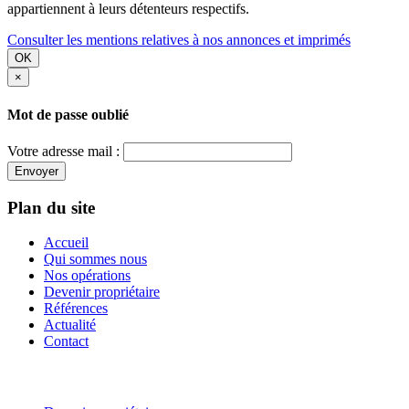
appartiennent à leurs détenteurs respectifs.
Consulter les mentions relatives à nos annonces et imprimés
OK
×
Mot de passe oublié
Votre adresse mail :
Envoyer
Plan du site
Accueil
Qui sommes nous
Nos opérations
Devenir propriétaire
Références
Actualité
Contact