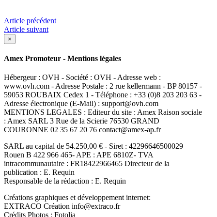
Article précédent
Article suivant
×
Amex Promoteur - Mentions légales
Hébergeur : OVH - Société : OVH - Adresse web :
www.ovh.com - Adresse Postale : 2 rue kellermann - BP 80157 -
59053 ROUBAIX Cedex 1 - Téléphone : +33 (0)8 203 203 63 -
Adresse électronique (E-Mail) : support@ovh.com
MENTIONS LEGALES : Editeur du site : Amex Raison sociale
: Amex SARL 3 Rue de la Scierie 76530 GRAND
COURONNE 02 35 67 20 76 contact@amex-ap.fr
SARL au capital de 54.250,00 € - Siret : 42296646500029
Rouen B 422 966 465- APE : APE 6810Z- TVA
intracommunautaire : FR18422966465 Directeur de la
publication : E. Requin
Responsable de la rédaction : E. Requin
Créations graphiques et développement internet:
EXTRACO Création info@extraco.fr
Crédits Photos : Fotolia