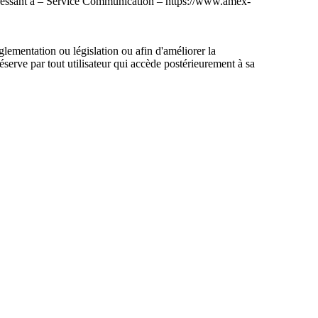
adressant à – Service Communication – https://www.amex-
glementation ou législation ou afin d'améliorer la
réserve par tout utilisateur qui accède postérieurement à sa