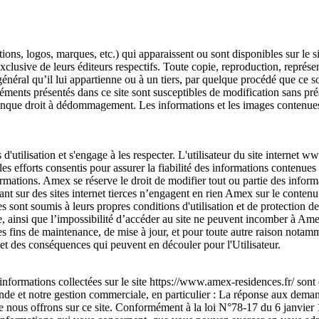
ons, logos, marques, etc.) qui apparaissent ou sont disponibles sur le s
 exclusive de leurs éditeurs respectifs. Toute copie, reproduction, représe
éral qu’il lui appartienne ou à un tiers, par quelque procédé que ce soit
éments présentés dans ce site sont susceptibles de modification sans pré
conque droit à dédommagement. Les informations et les images contenues
 d'utilisation et s'engage à les respecter. L'utilisateur du site interne
les efforts consentis pour assurer la fiabilité des informations contenues
formations. Amex se réserve le droit de modifier tout ou partie des inform
nt sur des sites internet tierces n’engagent en rien Amex sur le contenu q
es sont soumis à leurs propres conditions d'utilisation et de protection
site, ainsi que l’impossibilité d’accéder au site ne peuvent incomber à A
des fins de maintenance, de mise à jour, et pour toute autre raison notamm
et des conséquences qui peuvent en découler pour l'Utilisateur.
nformations collectées sur le site https://www.amex-residences.fr/ sont
nde et notre gestion commerciale, en particulier : La réponse aux demand
ue nous offrons sur ce site. Conformément à la loi N°78-17 du 6 janvier 19