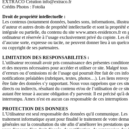
EXTRACO Création info@extraco.fr
Crédits Photos : Fotolia
Droit de propriété intellectuelle :
Les contenus (notamment données, bandes sons, informations, illustrati
d’auteur et autres droits de propriété intellectuelle et sont la propriété
intégrale ou partielle, du contenu du site www.amex-residences.fr en gén
ordinateur et réservée à l’usage exclusivement privé du copiste. Les él
d’aucune sorte, expresse ou tacite, ne peuvent donner lieu à un quel
ou copyright de ses partenaires.
LIMITATION DES RESPONSABILITES :
L'utilisateur reconnaît avoir pris connaissance des présentes conditions
et des moyens nécessaires pour accéder et utiliser ce site. Malgré tous 
d’erreurs ou d’omissions ni de l’usage qui pourrait être fait de ces in
notifications préalables (rubriques, textes, photos…). Les liens renvoya
être faite des données s’y rapportant. Nous vous rappelons que ces sit
directs ou indirects, résultant du contenu et/ou de l’utilisation de ce 
autant être tenue à aucune obligation d'y parvenir. Il est précisé qu'à 
interrompu. Amex n'est en aucun cas responsable de ces interruptions 
PROTECTION DES DONNEES
L'Utilisateur est seul responsable des données qu'il communique. Les i
traitement informatique ayant pour finalité le traitement de votre dema
générales sur la consultation du site afin d’améliorer les prestations q