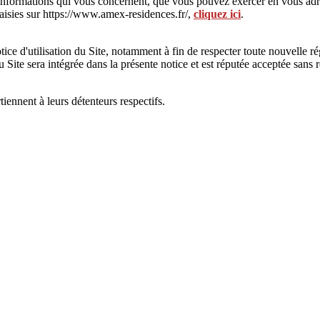
es informations qui vous concernent, que vous pouvez exercer en vous 
aisies sur https://www.amex-residences.fr/,
cliquez ici
.
ce d'utilisation du Site, notamment à fin de respecter toute nouvelle ré
du Site sera intégrée dans la présente notice et est réputée acceptée sans 
ennent à leurs détenteurs respectifs.