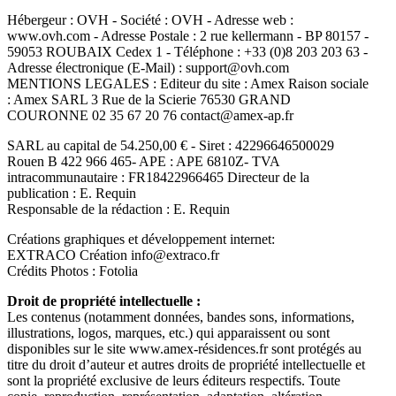
Hébergeur : OVH - Société : OVH - Adresse web :
www.ovh.com - Adresse Postale : 2 rue kellermann - BP 80157 -
59053 ROUBAIX Cedex 1 - Téléphone : +33 (0)8 203 203 63 -
Adresse électronique (E-Mail) : support@ovh.com
MENTIONS LEGALES : Editeur du site : Amex Raison sociale
: Amex SARL 3 Rue de la Scierie 76530 GRAND
COURONNE 02 35 67 20 76 contact@amex-ap.fr
SARL au capital de 54.250,00 € - Siret : 42296646500029
Rouen B 422 966 465- APE : APE 6810Z- TVA
intracommunautaire : FR18422966465 Directeur de la
publication : E. Requin
Responsable de la rédaction : E. Requin
Créations graphiques et développement internet:
EXTRACO Création info@extraco.fr
Crédits Photos : Fotolia
Droit de propriété intellectuelle :
Les contenus (notamment données, bandes sons, informations,
illustrations, logos, marques, etc.) qui apparaissent ou sont
disponibles sur le site www.amex-résidences.fr sont protégés au
titre du droit d’auteur et autres droits de propriété intellectuelle et
sont la propriété exclusive de leurs éditeurs respectifs. Toute