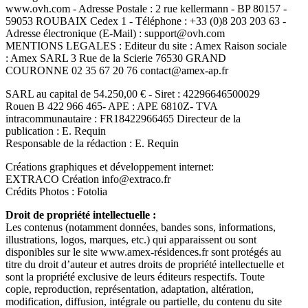
www.ovh.com - Adresse Postale : 2 rue kellermann - BP 80157 -
59053 ROUBAIX Cedex 1 - Téléphone : +33 (0)8 203 203 63 -
Adresse électronique (E-Mail) : support@ovh.com
MENTIONS LEGALES : Editeur du site : Amex Raison sociale
: Amex SARL 3 Rue de la Scierie 76530 GRAND
COURONNE 02 35 67 20 76 contact@amex-ap.fr
SARL au capital de 54.250,00 € - Siret : 42296646500029
Rouen B 422 966 465- APE : APE 6810Z- TVA
intracommunautaire : FR18422966465 Directeur de la
publication : E. Requin
Responsable de la rédaction : E. Requin
Créations graphiques et développement internet:
EXTRACO Création info@extraco.fr
Crédits Photos : Fotolia
Droit de propriété intellectuelle :
Les contenus (notamment données, bandes sons, informations,
illustrations, logos, marques, etc.) qui apparaissent ou sont
disponibles sur le site www.amex-résidences.fr sont protégés au
titre du droit d’auteur et autres droits de propriété intellectuelle et
sont la propriété exclusive de leurs éditeurs respectifs. Toute
copie, reproduction, représentation, adaptation, altération,
modification, diffusion, intégrale ou partielle, du contenu du site