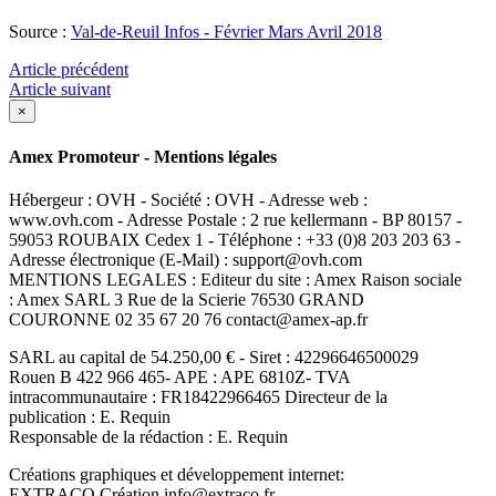
Source :
Val-de-Reuil Infos - Février Mars Avril 2018
Article précédent
Article suivant
×
Amex Promoteur - Mentions légales
Hébergeur : OVH - Société : OVH - Adresse web :
www.ovh.com - Adresse Postale : 2 rue kellermann - BP 80157 -
59053 ROUBAIX Cedex 1 - Téléphone : +33 (0)8 203 203 63 -
Adresse électronique (E-Mail) : support@ovh.com
MENTIONS LEGALES : Editeur du site : Amex Raison sociale
: Amex SARL 3 Rue de la Scierie 76530 GRAND
COURONNE 02 35 67 20 76 contact@amex-ap.fr
SARL au capital de 54.250,00 € - Siret : 42296646500029
Rouen B 422 966 465- APE : APE 6810Z- TVA
intracommunautaire : FR18422966465 Directeur de la
publication : E. Requin
Responsable de la rédaction : E. Requin
Créations graphiques et développement internet:
EXTRACO Création info@extraco.fr