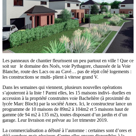
Les panneaux de chantier fleurissent un peu partout en ville ! Que ce
soit sur le domaine des Noés, voie Pythagore, chaussée de la Voie
Blanche, route des Lacs ou au Cavé… pas de répit côté logements :
les constructions se multi- plient à vitesse grand V.
Dans les semaines qui viennent, plusieurs nouvelles opérations
s’ajouteront à la liste ! Parmi elles, les 15 maisons indivi- duelles en
accession à la propriété construites voie Bachelière (à proximité du
lycée Marc Bloch) par la société Amex. Ici, le constructeur lance un
programme de 10 maisons de 89m2 à 104m2 et 5 maisons haut de
gamme (de 94 m2 à 135 m2), toutes disposant d’un jardin et d’un
garage. Leur livraison est prévue au 1er trimestre 2019.
La commercialisation a débuté à l’automne : certaines sont d’ores et
déjà vendues mais plusieurs d’entre elles encore disponibles à la