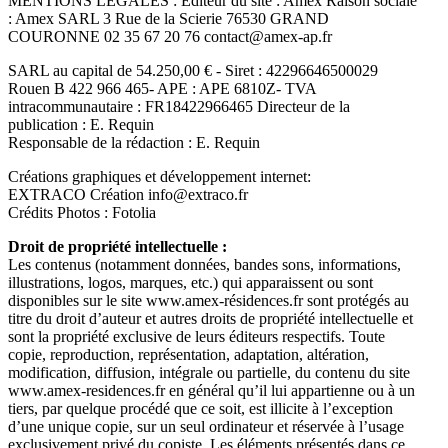
MENTIONS LEGALES : Editeur du site : Amex Raison sociale
: Amex SARL 3 Rue de la Scierie 76530 GRAND
COURONNE 02 35 67 20 76 contact@amex-ap.fr
SARL au capital de 54.250,00 € - Siret : 42296646500029
Rouen B 422 966 465- APE : APE 6810Z- TVA
intracommunautaire : FR18422966465 Directeur de la
publication : E. Requin
Responsable de la rédaction : E. Requin
Créations graphiques et développement internet:
EXTRACO Création info@extraco.fr
Crédits Photos : Fotolia
Droit de propriété intellectuelle :
Les contenus (notamment données, bandes sons, informations,
illustrations, logos, marques, etc.) qui apparaissent ou sont
disponibles sur le site www.amex-résidences.fr sont protégés au
titre du droit d’auteur et autres droits de propriété intellectuelle et
sont la propriété exclusive de leurs éditeurs respectifs. Toute
copie, reproduction, représentation, adaptation, altération,
modification, diffusion, intégrale ou partielle, du contenu du site
www.amex-residences.fr en général qu’il lui appartienne ou à un
tiers, par quelque procédé que ce soit, est illicite à l’exception
d’une unique copie, sur un seul ordinateur et réservée à l’usage
exclusivement privé du copiste. Les éléments présentés dans ce