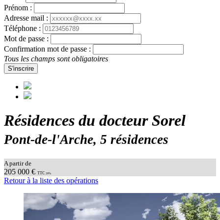
Prénom :
Adresse mail :
Téléphone :
Mot de passe :
Confirmation mot de passe :
Tous les champs sont obligatoires
S'inscrire
Résidences du docteur Sorel
Pont-de-l'Arche, 5 résidences
A partir de
205 000 €
TTC
20%
Retour à la liste des opérations