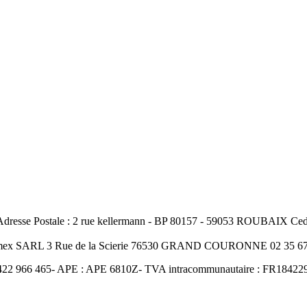
resse Postale : 2 rue kellermann - BP 80157 - 59053 ROUBAIX Cedex
Amex SARL 3 Rue de la Scierie 76530 GRAND COURONNE 02 35 67 
422 966 465- APE : APE 6810Z- TVA intracommunautaire : FR18422966