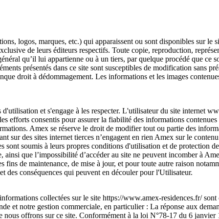
ons, logos, marques, etc.) qui apparaissent ou sont disponibles sur le s
 exclusive de leurs éditeurs respectifs. Toute copie, reproduction, représe
éral qu’il lui appartienne ou à un tiers, par quelque procédé que ce soit
éments présentés dans ce site sont susceptibles de modification sans pré
conque droit à dédommagement. Les informations et les images contenues
 d'utilisation et s'engage à les respecter. L'utilisateur du site interne
les efforts consentis pour assurer la fiabilité des informations contenues
formations. Amex se réserve le droit de modifier tout ou partie des inform
nt sur des sites internet tierces n’engagent en rien Amex sur le contenu q
es sont soumis à leurs propres conditions d'utilisation et de protection
site, ainsi que l’impossibilité d’accéder au site ne peuvent incomber à A
des fins de maintenance, de mise à jour, et pour toute autre raison notamm
et des conséquences qui peuvent en découler pour l'Utilisateur.
nformations collectées sur le site https://www.amex-residences.fr/ sont
nde et notre gestion commerciale, en particulier : La réponse aux demand
ue nous offrons sur ce site. Conformément à la loi N°78-17 du 6 janvier 19