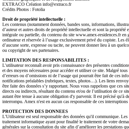
EXTRACO Création info@extraco.fr
Crédits Photos : Fotolia
Droit de propriété intellectuelle :
Les contenus (notamment données, bandes sons, informations, illustrati
d’auteur et autres droits de propriété intellectuelle et sont la propriété
intégrale ou partielle, du contenu du site www.amex-residences.fr en gén
ordinateur et réservée à l’usage exclusivement privé du copiste. Les él
d’aucune sorte, expresse ou tacite, ne peuvent donner lieu à un quel
ou copyright de ses partenaires.
LIMITATION DES RESPONSABILITES :
L'utilisateur reconnaît avoir pris connaissance des présentes conditions
et des moyens nécessaires pour accéder et utiliser ce site. Malgré tous 
d’erreurs ou d’omissions ni de l’usage qui pourrait être fait de ces in
notifications préalables (rubriques, textes, photos…). Les liens renvoya
être faite des données s’y rapportant. Nous vous rappelons que ces sit
directs ou indirects, résultant du contenu et/ou de l’utilisation de ce 
autant être tenue à aucune obligation d'y parvenir. Il est précisé qu'à 
interrompu. Amex n'est en aucun cas responsable de ces interruptions 
PROTECTION DES DONNEES
L'Utilisateur est seul responsable des données qu'il communique. Les i
traitement informatique ayant pour finalité le traitement de votre dema
générales sur la consultation du site afin d’améliorer les prestations q