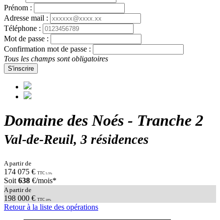
Prénom :
Adresse mail :
Téléphone :
Mot de passe :
Confirmation mot de passe :
Tous les champs sont obligatoires
S'inscrire
Domaine des Noés - Tranche 2
Val-de-Reuil, 3 résidences
A partir de
174 075 €
TTC
5.5%
Soit
638
€/mois*
A partir de
198 000 €
TTC
20%
Retour à la liste des opérations