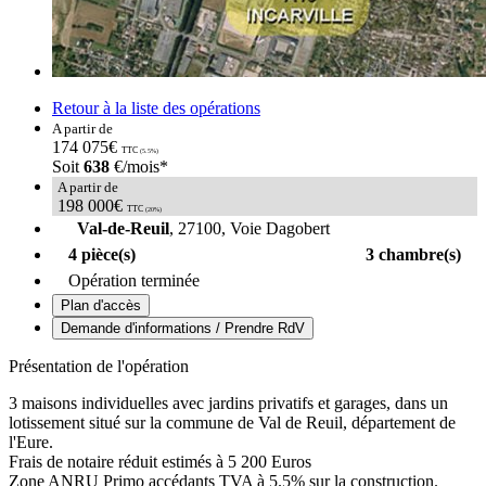
Retour à la liste des opérations
A partir de
174 075€
TTC
(5.5%)
Soit
638
€/mois*
A partir de
198 000€
TTC
(20%)
Val-de-Reuil
, 27100, Voie Dagobert
4 pièce(s)
3 chambre(s)
Opération terminée
Plan d'accès
Demande d'informations / Prendre RdV
Présentation de l'opération
3 maisons individuelles avec jardins privatifs et garages, dans un
lotissement situé sur la commune de Val de Reuil, département de
l'Eure.
Frais de notaire réduit estimés à 5 200 Euros
Zone ANRU Primo accédants TVA à 5.5% sur la construction.