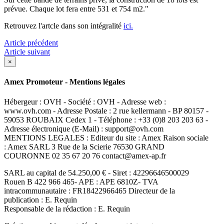
prévue. Chaque lot fera entre 531 et 754 m2."
Retrouvez l'artcle dans son intégralité
ici.
Article précédent
Article suivant
×
Amex Promoteur - Mentions légales
Hébergeur : OVH - Société : OVH - Adresse web :
www.ovh.com - Adresse Postale : 2 rue kellermann - BP 80157 -
59053 ROUBAIX Cedex 1 - Téléphone : +33 (0)8 203 203 63 -
Adresse électronique (E-Mail) : support@ovh.com
MENTIONS LEGALES : Editeur du site : Amex Raison sociale
: Amex SARL 3 Rue de la Scierie 76530 GRAND
COURONNE 02 35 67 20 76 contact@amex-ap.fr
SARL au capital de 54.250,00 € - Siret : 42296646500029
Rouen B 422 966 465- APE : APE 6810Z- TVA
intracommunautaire : FR18422966465 Directeur de la
publication : E. Requin
Responsable de la rédaction : E. Requin