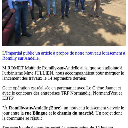
L'Impartial publie un article à propos de notre nouveau lotissement à
Romilly sur Andelle.
M.ROMET Maire de Romilly-sur-Andelle ainsi que son adjointe à
l'urbanisme Mme JULLIEN, nous accompagnaient pour marquer le
lancement des travaux le 14 septmebre dernier.
Cette opération est réalisée en partenariat avec Le Chène Jaunet et
avec le concours des entreprises TRP Normandie, NormandVert et
EBTP
"À
Romilly-sur-Andelle
(
Eure
), un nouveau lotissement va voir le
jour entre la
rue Blingue
et le
chemin du marché
. Un projet dont
la commune se réjouit
Sur cette bande de terrains privé, la construction de 18 lots est