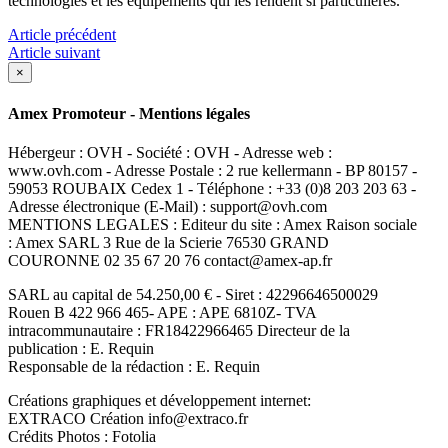
technologies et les équipements qui les rendent si particulières.
Article précédent
Article suivant
×
Amex Promoteur - Mentions légales
Hébergeur : OVH - Société : OVH - Adresse web :
www.ovh.com - Adresse Postale : 2 rue kellermann - BP 80157 -
59053 ROUBAIX Cedex 1 - Téléphone : +33 (0)8 203 203 63 -
Adresse électronique (E-Mail) : support@ovh.com
MENTIONS LEGALES : Editeur du site : Amex Raison sociale
: Amex SARL 3 Rue de la Scierie 76530 GRAND
COURONNE 02 35 67 20 76 contact@amex-ap.fr
SARL au capital de 54.250,00 € - Siret : 42296646500029
Rouen B 422 966 465- APE : APE 6810Z- TVA
intracommunautaire : FR18422966465 Directeur de la
publication : E. Requin
Responsable de la rédaction : E. Requin
Créations graphiques et développement internet:
EXTRACO Création info@extraco.fr
Crédits Photos : Fotolia