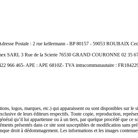
resse Postale : 2 rue kellermann - BP 80157 - 59053 ROUBAIX Cedex
Amex SARL 3 Rue de la Scierie 76530 GRAND COURONNE 02 35 67 
422 966 465- APE : APE 6810Z- TVA intracommunautaire : FR18422966
ons, logos, marques, etc.) qui apparaissent ou sont disponibles sur le s
 exclusive de leurs éditeurs respectifs. Toute copie, reproduction, représe
éral qu’il lui appartienne ou à un tiers, par quelque procédé que ce soit
éments présentés dans ce site sont susceptibles de modification sans pré
conque droit à dédommagement. Les informations et les images contenues